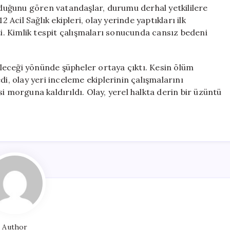
bedenin
olduğunu gören vatandaşlar, durumu derhal yetkililere
kimliği
 Acil Sağlık ekipleri, olay yerinde yaptıkları ilk
belirlendi
ti. Kimlik tespit çalışmaları sonucunda cansız bedeni
için
bileceği yönünde şüpheler ortaya çıktı. Kesin ölüm
di, olay yeri inceleme ekiplerinin çalışmalarını
orguna kaldırıldı. Olay, yerel halkta derin bir üzüntü
Author