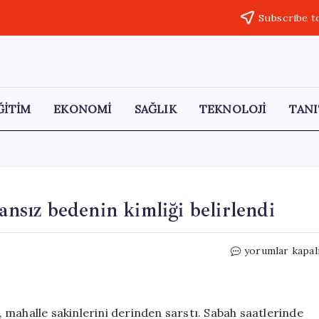
Subscribe t
ĞİTİM
EKONOMİ
SAĞLIK
TEKNOLOJİ
TANI
ansız bedenin kimliği belirlendi
Bartın
yorumlar kapal
Irmağı’nda
trajik
olay:
Cansız
 mahalle sakinlerini derinden sarstı. Sabah saatlerinde