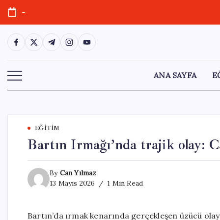
Skip
-
to
content
https://www.facebook.com/
https://twitter.com/
https://t.me/
https://www.instagram.com/
https://youtube.com/
ANA SAYFA
E
EĞITIM
Bartın Irmağı’nda trajik olay: C
By
Can Yılmaz
13 Mayıs 2026
1 Min Read
Bartın’da ırmak kenarında gerçekleşen üzücü olay,