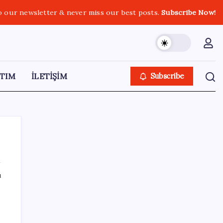
o our newsletter & never miss our best posts.
Subscribe Now!
TIM
İLETİŞİM
Subscribe
ı
SON YAZILAR
İş Bankası Genel Müdürü Hakan Aran
görevden ayrılıyor