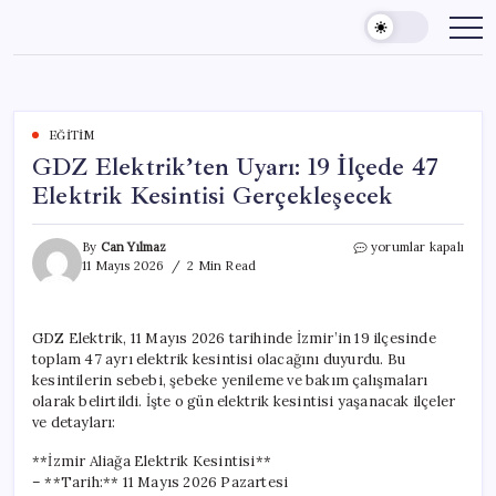
Skip
to
content
EĞITIM
GDZ Elektrik’ten Uyarı: 19 İlçede 47
Elektrik Kesintisi Gerçekleşecek
GDZ
By
Can Yılmaz
yorumlar kapalı
Elektrik’ten
11 Mayıs 2026
2 Min Read
Uyarı:
19
İlçede
GDZ Elektrik, 11 Mayıs 2026 tarihinde İzmir’in 19 ilçesinde
47
toplam 47 ayrı elektrik kesintisi olacağını duyurdu. Bu
Elektrik
Kesintisi
kesintilerin sebebi, şebeke yenileme ve bakım çalışmaları
Gerçekleşecek
olarak belirtildi. İşte o gün elektrik kesintisi yaşanacak ilçeler
için
ve detayları:
**İzmir Aliağa Elektrik Kesintisi**
– **Tarih:** 11 Mayıs 2026 Pazartesi