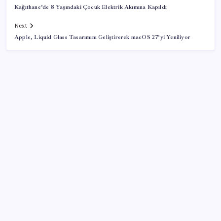
Kağıthane’de 8 Yaşındaki Çocuk Elektrik Akımına Kapıldı
Next
Apple, Liquid Glass Tasarımını Geliştirerek macOS 27’yi Yeniliyor
SON YAZILAR
Etteki protein marulda üretildi!
Google Assistant Android Telefonlardan Kaldırılıyor
BMW sürücülerini çileden çıkardı: Kontağı açan
reklamla karşılaşıyor!