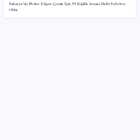
Sakarya’da Nehre Düşen Çocuk İçin 39 Kişilik Arama Ekibi Seferber
Oldu
SON YAZILAR
Etteki protein marulda üretildi!
Google Assistant Android Telefonlardan Kaldırılıyor
BMW sürücülerini çileden çıkardı: Kontağı açan
reklamla karşılaşıyor!
2026 ALES/2 ne zaman açıklanacak? 2026 ALES 2
sınav sonuçları tarihi…