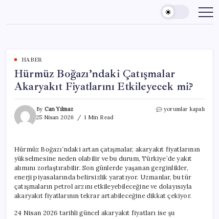
Skip
to
content
HABER
Hürmüz Boğazı’ndaki Çatışmalar
Akaryakıt Fiyatlarını Etkileyecek mi?
Hürmüz
By
Can Yılmaz
yorumlar kapalı
Boğazı’ndaki
25 Nisan 2026
1 Min Read
Çatışmalar
Akaryakıt
Fiyatlarını
Hürmüz Boğazı’ndaki artan çatışmalar, akaryakıt fiyatlarının
Etkileyecek
yükselmesine neden olabilir ve bu durum, Türkiye’de yakıt
mi?
için
alımını zorlaştırabilir. Son günlerde yaşanan gerginlikler,
enerji piyasalarında belirsizlik yaratıyor. Uzmanlar, bu tür
çatışmaların petrol arzını etkileyebileceğine ve dolayısıyla
akaryakıt fiyatlarının tekrar artabileceğine dikkat çekiyor.
24 Nisan 2026 tarihli güncel akaryakıt fiyatları ise şu