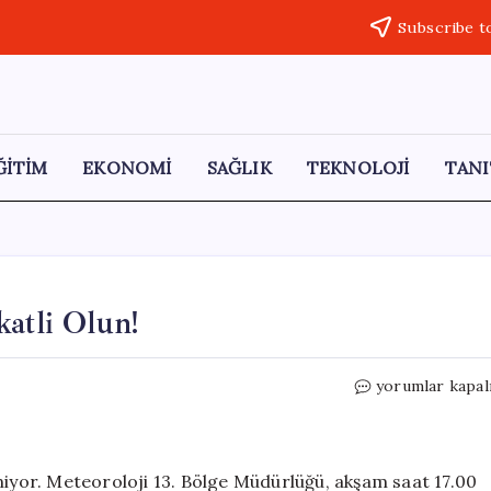
Subscribe t
ĞİTİM
EKONOMİ
SAĞLIK
TEKNOLOJİ
TANI
atli Olun!
Malatya’da
yorumlar kapal
Hava
Değişiyor:
Dikkatli
Olun!
niyor. Meteoroloji 13. Bölge Müdürlüğü, akşam saat 17.00