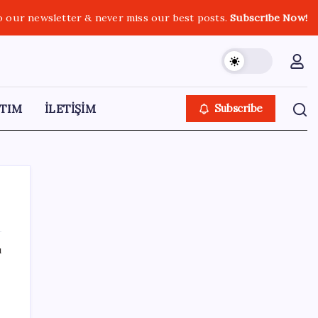
o our newsletter & never miss our best posts.
Subscribe Now!
TIM
İLETİŞİM
Subscribe
ı
SON YAZILAR
Etteki protein marulda üretildi!