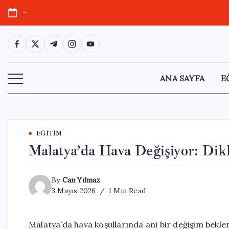
Skip
-
to
content
https://www.facebook.com/
https://twitter.com/
https://t.me/
https://www.instagram.com/
https://youtube.com/
ANA SAYFA
E
EĞITIM
Malatya’da Hava Değişiyor: Dikk
By
Can Yılmaz
3 Mayıs 2026
1 Min Read
Malatya’da hava koşullarında ani bir değişim bekle