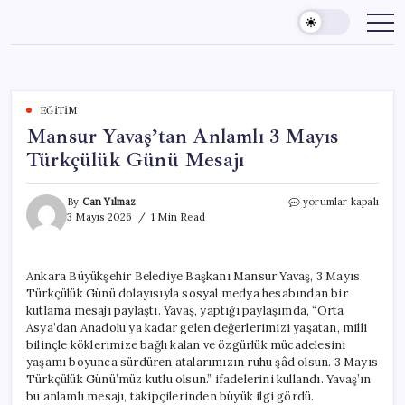
Skip
to
content
EĞITIM
Mansur Yavaş’tan Anlamlı 3 Mayıs
Türkçülük Günü Mesajı
Mansur
By
Can Yılmaz
yorumlar kapalı
Yavaş’tan
3 Mayıs 2026
1 Min Read
Anlamlı
3
Mayıs
Ankara Büyükşehir Belediye Başkanı Mansur Yavaş, 3 Mayıs
Türkçülük
Türkçülük Günü dolayısıyla sosyal medya hesabından bir
Günü
Mesajı
kutlama mesajı paylaştı. Yavaş, yaptığı paylaşımda, “Orta
için
Asya’dan Anadolu’ya kadar gelen değerlerimizi yaşatan, milli
bilinçle köklerimize bağlı kalan ve özgürlük mücadelesini
yaşamı boyunca sürdüren atalarımızın ruhu şâd olsun. 3 Mayıs
Türkçülük Günü’müz kutlu olsun.” ifadelerini kullandı. Yavaş’ın
bu anlamlı mesajı, takipçilerinden büyük ilgi gördü.