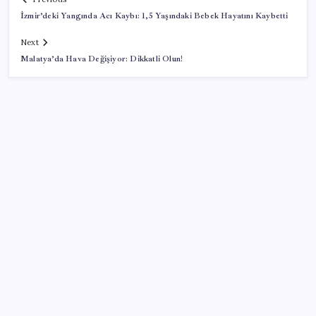
İzmir’deki Yangında Acı Kaybı: 1,5 Yaşındaki Bebek Hayatını Kaybetti
Next
Malatya’da Hava Değişiyor: Dikkatli Olun!
SON YAZILAR
İş Bankası Genel Müdürü Hakan Aran görevden
ayrılıyor
Altında yükseliş kapıda mı? Uzman isimden ezber
bozan tahmin!