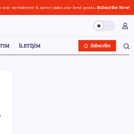
o our newsletter & never miss our best posts.
Subscribe Now!
TIM
İLETİŞİM
Subscribe
SON YAZILAR
ı
Google Assistant Android Telefonlardan
Kaldırılıyor