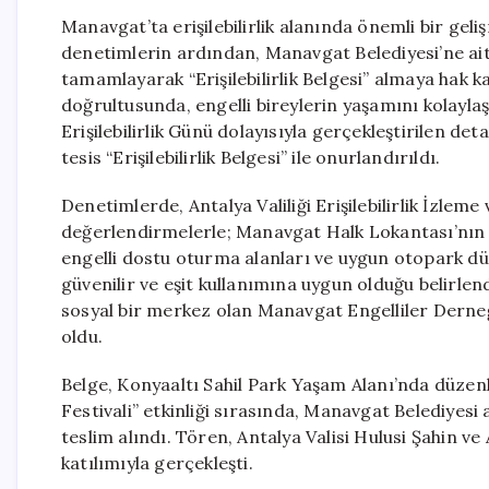
Manavgat’ta erişilebilirlik alanında önemli bir geli
denetimlerin ardından, Manavgat Belediyesi’ne ait 
tamamlayarak “Erişilebilirlik Belgesi” almaya hak k
doğrultusunda, engelli bireylerin yaşamını kolayla
Erişilebilirlik Günü dolayısıyla gerçekleştirilen de
tesis “Erişilebilirlik Belgesi” ile onurlandırıldı.
Denetimlerde, Antalya Valiliği Erişilebilirlik İzl
değerlendirmelerle; Manavgat Halk Lokantası’nın eng
engelli dostu oturma alanları ve uygun otopark düz
güvenilir ve eşit kullanımına uygun olduğu belirlen
sosyal bir merkez olan Manavgat Engelliler Derneğ
oldu.
Belge, Konyaaltı Sahil Park Yaşam Alanı’nda düzen
Festivali” etkinliği sırasında, Manavgat Belediyes
teslim alındı. Tören, Antalya Valisi Hulusi Şahin v
katılımıyla gerçekleşti.