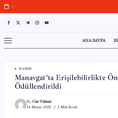
Skip
-
to
content
https://www.facebook.com/
https://twitter.com/
https://t.me/
https://www.instagram.com/
https://youtube.com/
ANA SAYFA
E
HABER
Manavgat’ta Erişilebilirlikte 
Ödüllendirildi
By
Can Yılmaz
14 Mayıs 2026
2 Min Read