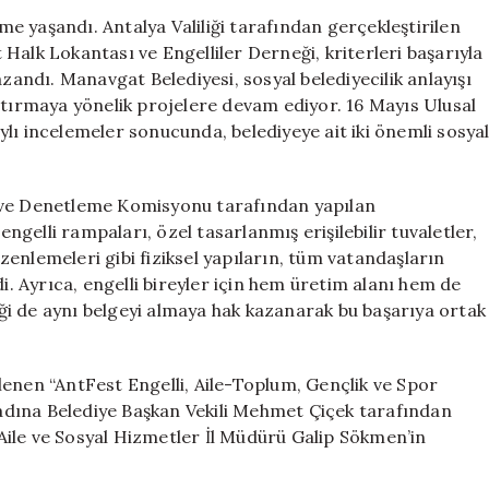
Halk
şme yaşandı. Antalya Valiliği tarafından gerçekleştirilen
Lokantası
Halk Lokantası ve Engelliler Derneği, kriterleri başarıyla
Ödüllendirildi
azandı. Manavgat Belediyesi, sosyal belediyecilik anlayışı
için
ştırmaya yönelik projelere devam ediyor. 16 Mayıs Ulusal
taylı incelemeler sonucunda, belediyeye ait iki önemli sosya
eme ve Denetleme Komisyonu tarafından yapılan
elli rampaları, özel tasarlanmış erişilebilir tuvaletler,
enlemeleri gibi fiziksel yapıların, tüm vatandaşların
di. Ayrıca, engelli bireyler için hem üretim alanı hem de
i de aynı belgeyi almaya hak kazanarak bu başarıya ortak
lenen “AntFest Engelli, Aile-Toplum, Gençlik ve Spor
i adına Belediye Başkan Vekili Mehmet Çiçek tarafından
e Aile ve Sosyal Hizmetler İl Müdürü Galip Sökmen’in