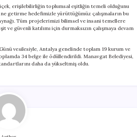
, erişilebilirliğin toplumsal eşitliğin temeli olduğunu
aline getirme hedefimizle yürüttüğümüz çalışmaların bu
kaynağı. Tüm projelerimizi bilimsel ve insani temellere
it ve güvenli katılımı için durmaksızın çalışmaya devam
lik Günü vesilesiyle, Antalya genelinde toplam 19 kurum ve
k toplamda 34 belge ile ödüllendirildi. Manavgat Belediyesi,
standartlarını daha da yükseltmiş oldu.
Author