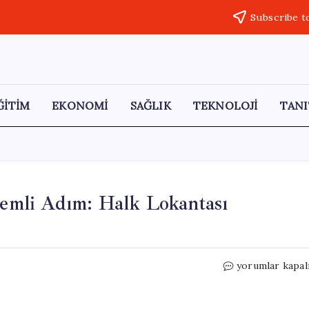
Subscribe t
ĞİTİM
EKONOMİ
SAĞLIK
TEKNOLOJİ
TANI
Önemli Adım: Halk Lokantası
Manavgat’ta
yorumlar kapal
Erişilebilirlikte
Önemli
Adım: