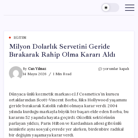
Skip
to
content
EĞITIM
Milyon Dolarlık Servetini Geride
Bırakarak Rahip Olma Kararı Aldı
Milyon
By
Can Yılmaz
yorumlar kapalı
Dolarlık
14 Mayıs 2026
1 Min Read
Servetini
Geride
Bırakarak
Dünyaca ünlü kozmetik markası e.l.f Cosmetics’in kurucu
Rahip
ortaklarından Scott-Vincent Borba, lüks Hollywood yaşamını
Olma
Kararı
geride bırakarak Katolik rahibi olmaya karar verdi. 2004
Aldı
yılında kurduğu markayla büyük bir başarı elde eden Borba, bu
için
kararını 52 yaşında hayata geçirdi. Güzellik sektörünün
parlayan yıldızı, Paris Hilton ve Kardashian ailesi gibi ünlü
isimlerle aynı sosyal çevrede yer alırken, birdenbire radikal
bir değişim yaşamaya karar verdi.