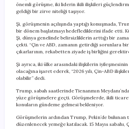
önemli görüşme, iki liderin ikili ilişkileri güçlend
geldiği bir zirve niteliği taşıyor.
Şi, görüşmenin açılışında yaptığı konuşmada, Trump 
bir dönem başlatmayı hedeflediklerini ifade etti.
Şi, dünya genelinde belirsizliklerin arttığı bir zam
çekti. “Çin ve ABD, zamanın getirdiği sorunlara birl
çıkarlarının, rekabetten ziyade iş birliğini gerektird
Şi ayrıca, iki ülke arasındaki ilişkilerin iyileşmesin
olacağına işaret ederek, “2026 yılı, Çin-ABD ilişkil
olabilir” dedi.
Trump, sabah saatlerinde Tienanmın Meydanı’nda k
yüze görüşmelere geçti. Görüşmelerde, ikili ticar
konuların gündeme gelmesi bekleniyor.
Görüşmelerin ardından Trump, Pekin’de bulunan ta
düzenlenecek yemeğe katılacak. 15 Mayıs sabahı, Çi