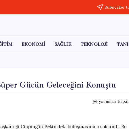
Subscribe t
ĞİTİM
EKONOMİ
SAĞLIK
TEKNOLOJİ
TANI
 Süper Gücün Geleceğini Konuştu
Tarihi
yorumlar kapal
Zirve:
Trump
ve
Şi,
şkanı Şi Cinping’in Pekin’deki buluşmasına odaklandı. Bu