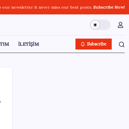
o our newsletter & never miss our best posts.
Subscribe Now!
TIM
İLETİŞİM
Subscribe
ı
SON YAZILAR
İş Bankası Genel Müdürü Hakan Aran
görevden ayrılıyor