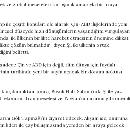
İki
irmek ve global meseleleri tartışmak amacıyla bir araya
Süper
Gücün
Geleceğini
ile çeşitli konuları ele alarak, Çin-ABD ilişkilerinde yeni
Konuştu
 Küresel düzeyde hızlı dönüşümlerin yaşandığını vurgulayan
için
anda, iki ülkenin birlikte hareket etmesinin önemine dikkat
ikte çözüm bulmalıdır” diyen Şi, iki ülkenin ortak
iğini belirtti.
in sadece Çin ve ABD için değil, tüm dünya için faydalı
erinin tarihinde yeni bir sayfa açacak bir dönüm noktası
arşılandıktan sonra, Büyük Halk Salonu’nda Şi ile yüz
et, ekonomi, İran meselesi ve Tayvan’ın durumu gibi öneml
rihi Gök Tapınağı’nı ziyaret edecek. Akşam ise, onuruna
n lideri ile çay buluşmasında yeniden bir araya gelecek