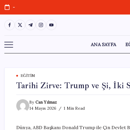
Skip
-
to
content
https://www.facebook.com/
https://twitter.com/
https://t.me/
https://www.instagram.com/
https://youtube.com/
ANA SAYFA
E
EĞITIM
Tarihi Zirve: Trump ve Şi, İki
By
Can Yılmaz
14 Mayıs 2026
1 Min Read
Dünya, ABD Başkanı Donald Trump ile Çin Devlet Ba