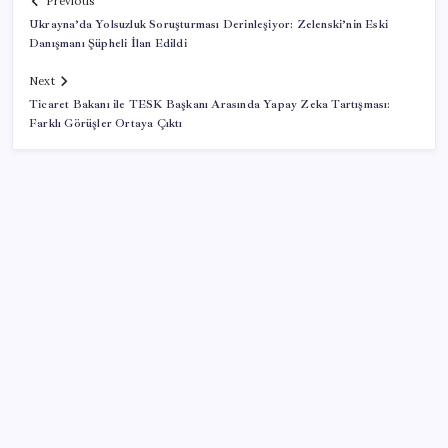
Previous
Ukrayna’da Yolsuzluk Soruşturması Derinleşiyor: Zelenski’nin Eski
Danışmanı Şüpheli İlan Edildi
Next
Ticaret Bakanı ile TESK Başkanı Arasında Yapay Zeka Tartışması:
Farklı Görüşler Ortaya Çıktı
SON YAZILAR
Bugünün dünyasında Pinokyo
İş Bankası Genel Müdürü Hakan Aran görevden
ayrılıyor