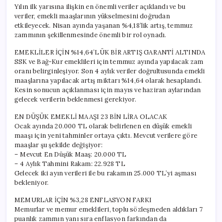
Yılın ilk yarısına ilişkin en önemli veriler açıklandı ve bu
veriler, emekli maaşlarının yükselmesini doğrudan
etkileyecek. Nisan ayında yaşanan %4,18’lik artış, temmuz
zammının şekillenmesinde önemli bir rol oynadı.
EMEKLİLER İÇİN %14,64’LÜK BİR ARTIŞ GARANTİ ALTINDA
SSK ve Bağ-Kur emeklileri için temmuz ayında yapılacak zam
oranı belirginleşiyor. Son 4 aylık veriler doğrultusunda emekli
maaşlarına yapılacak artış miktarı %14,64 olarak hesaplandı.
Kesin sonucun açıklanması için mayıs ve haziran aylarından
gelecek verilerin beklenmesi gerekiyor.
EN DÜŞÜK EMEKLİ MAAŞI 23 BİN LİRA OLACAK
Ocak ayında 20.000 TL olarak belirlenen en düşük emekli
maaşı için yeni tahminler ortaya çıktı. Mevcut verilere göre
maaşlar şu şekilde değişiyor:
– Mevcut En Düşük Maaş: 20.000 TL
– 4 Aylık Tahmini Rakam: 22.928 TL
Gelecek iki ayın verileri ile bu rakamın 25.000 TL’yi aşması
bekleniyor.
MEMURLAR İÇİN %3,28 ENFLASYON FARKI
Memurlar ve memur emeklileri, toplu sözleşmeden aldıkları 7
puanlık zammın yanı sıra enflasyon farkından da