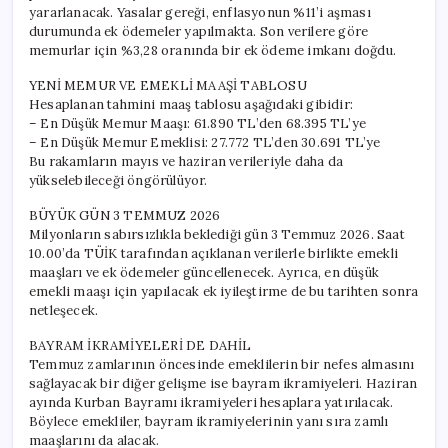
yararlanacak. Yasalar gereği, enflasyonun %11’i aşması
durumunda ek ödemeler yapılmakta. Son verilere göre
memurlar için %3,28 oranında bir ek ödeme imkanı doğdu.
YENİ MEMUR VE EMEKLİ MAAŞİ TABLOSU
Hesaplanan tahmini maaş tablosu aşağıdaki gibidir:
– En Düşük Memur Maaşı: 61.890 TL’den 68.395 TL’ye
– En Düşük Memur Emeklisi: 27.772 TL’den 30.691 TL’ye
Bu rakamların mayıs ve haziran verileriyle daha da
yükselebileceği öngörülüyor.
BÜYÜK GÜN 3 TEMMUZ 2026
Milyonların sabırsızlıkla beklediği gün 3 Temmuz 2026. Saat
10.00’da TÜİK tarafından açıklanan verilerle birlikte emekli
maaşları ve ek ödemeler güncellenecek. Ayrıca, en düşük
emekli maaşı için yapılacak ek iyileştirme de bu tarihten sonra
netleşecek.
BAYRAM İKRAMİYELERİ DE DAHİL
Temmuz zamlarının öncesinde emeklilerin bir nefes almasını
sağlayacak bir diğer gelişme ise bayram ikramiyeleri. Haziran
ayında Kurban Bayramı ikramiyeleri hesaplara yatırılacak.
Böylece emekliler, bayram ikramiyelerinin yanı sıra zamlı
maaşlarını da alacak.