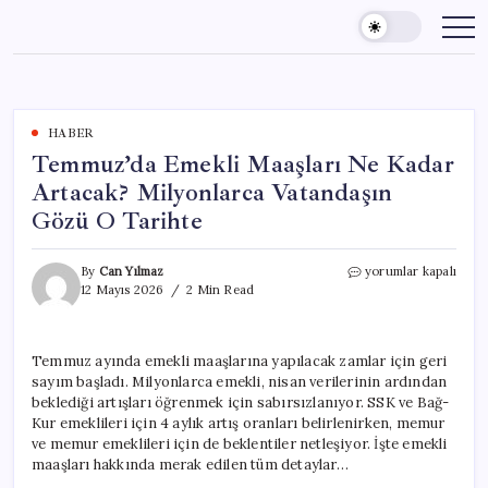
Skip
to
content
HABER
Temmuz’da Emekli Maaşları Ne Kadar
Artacak? Milyonlarca Vatandaşın
Gözü O Tarihte
Temmuz’da
By
Can Yılmaz
yorumlar kapalı
Emekli
12 Mayıs 2026
2 Min Read
Maaşları
Ne
Kadar
Temmuz ayında emekli maaşlarına yapılacak zamlar için geri
Artacak?
sayım başladı. Milyonlarca emekli, nisan verilerinin ardından
Milyonlarca
Vatandaşın
beklediği artışları öğrenmek için sabırsızlanıyor. SSK ve Bağ-
Gözü
Kur emeklileri için 4 aylık artış oranları belirlenirken, memur
O
ve memur emeklileri için de beklentiler netleşiyor. İşte emekli
Tarihte
maaşları hakkında merak edilen tüm detaylar…
için