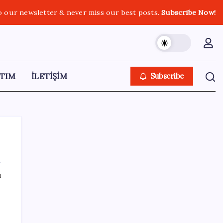
o our newsletter & never miss our best posts.
Subscribe Now!
TIM
İLETİŞİM
Subscribe
ı
SON YAZILAR
Google Assistant Android Telefonlardan
Kaldırılıyor