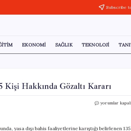
Subscribe t
ĞİTİM
EKONOMİ
SAĞLIK
TEKNOLOJİ
TANI
5 Kişi Hakkında Gözaltı Kararı
Yasa
yorumlar kapal
Dışı
Bahis
Operasyonu:
135
da, yasa dışı bahis faaliyetlerine karıştığı belirlenen 135