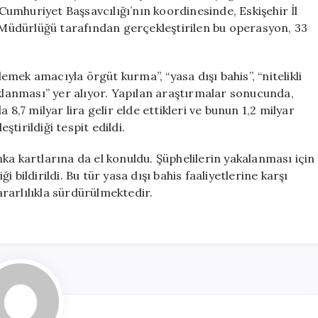
Kişi
 Cumhuriyet Başsavcılığı’nın koordinesinde, Eskişehir İl
Hakkında
Müdürlüğü tarafından gerçekleştirilen bu operasyon, 33
Gözaltı
Kararı
için
mek amacıyla örgüt kurma”, “yasa dışı bahis”, “nitelikli
aklanması” yer alıyor. Yapılan araştırmalar sonucunda,
 8,7 milyar lira gelir elde ettikleri ve bunun 1,2 milyar
ştirildiği tespit edildi.
ka kartlarına da el konuldu. Şüphelilerin yakalanması için
bildirildi. Bu tür yasa dışı bahis faaliyetlerine karşı
rarlılıkla sürdürülmektedir.