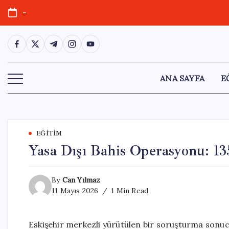
Skip
-
to
content
https://www.facebook.com/
https://twitter.com/
https://t.me/
https://www.instagram.com/
https://youtube.com/
ANA SAYFA
E
EĞITIM
Yasa Dışı Bahis Operasyonu: 13
By
Can Yılmaz
11 Mayıs 2026
1 Min Read
Eskişehir merkezli yürütülen bir soruşturma sonucun